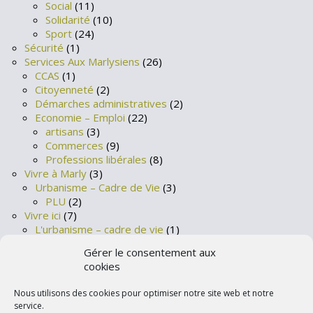
Social
(11)
Solidarité
(10)
Sport
(24)
Sécurité
(1)
Services Aux Marlysiens
(26)
CCAS
(1)
Citoyenneté
(2)
Démarches administratives
(2)
Economie – Emploi
(22)
artisans
(3)
Commerces
(9)
Professions libérales
(8)
Vivre à Marly
(3)
Urbanisme – Cadre de Vie
(3)
PLU
(2)
Vivre ici
(7)
L'urbanisme – cadre de vie
(1)
La propreté
(2)
Gérer le consentement aux
Les services de santé
(4)
cookies
Votre ville
(45)
L'Intercommunalité
(2)
Nous utilisons des cookies pour optimiser notre site web et notre
Les services municipaux
(3)
service.