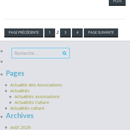
PLUS
Navigation
2
PAGE PRÉCÉDENTE
1
3
4
PAGE SUIVANTE
des
articles
Pages
Actualité des Associations
Actualités
Actualités associations
Actualités Culture
Actualités culture
Archives
août 2026