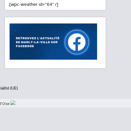
[wpc-weather id="64" /]
ialité (UE)
d'Oise