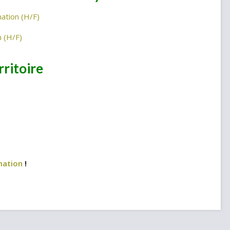
ation (H/F)
n (H/F)
rritoire
mation
!