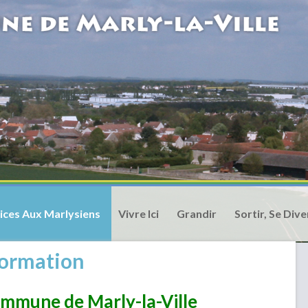
ices Aux Marlysiens
Vivre Ici
Grandir
Sortir, Se Dive
 formation
ommune de Marly-la-Ville