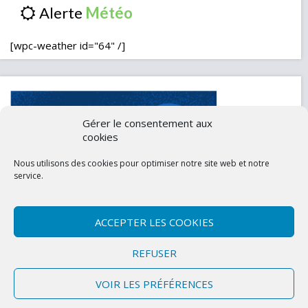
Alerte
[wpc-weather id="64" /]
Gérer le consentement aux
cookies
Nous utilisons des cookies pour optimiser notre site web et notre
service.
ACCEPTER LES COOKIES
Contactez-nous
Mentions légales
REFUSER
Politique de confidentialité (UE)
VOIR LES PRÉFÉRENCES
Copyright © 2026 Marly-la-Ville
|
Site conçu et développé par l'Union des
Maires du Val d'Oise