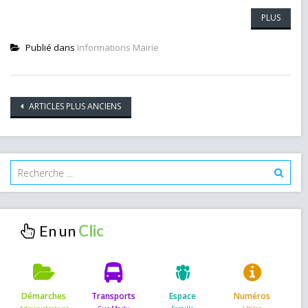
PLUS
Publié dans
Informations Mairie
Navigation
ARTICLES PLUS ANCIENS
des
articles
En un
Démarches
Transports
Espace
Numéros