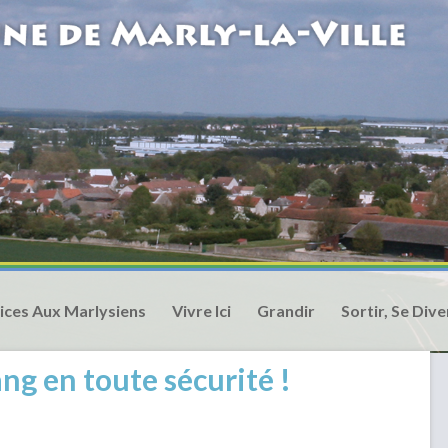
ices Aux Marlysiens
Vivre Ici
Grandir
Sortir, Se Dive
ng en toute sécurité !