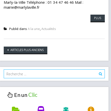
Marly-la-Ville Téléphone : 01 34 47 46 46 Mail :
mairie@marlylaville.fr
PLUS
Publié dans
A la une
,
Actualités
Navigation
ARTICLES PLUS ANCIENS
des
articles
En un