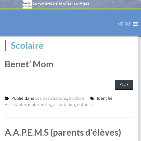
MENU
Scolaire
Benet’ Mom
PLUS
Publié dans
Les associations
,
Scolaire
Identifié
Assistantes maternelles
,
association
,
enfance
A.A.P.E.M.S (parents d’élèves)