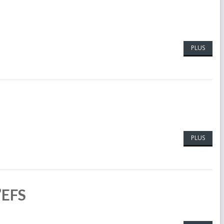
PLUS
PLUS
’EFS