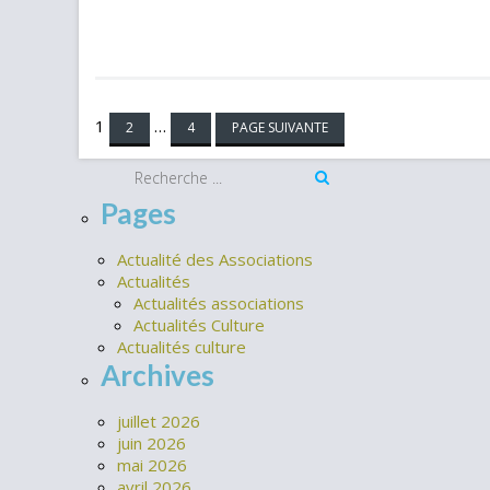
Navigation
1
…
2
4
PAGE SUIVANTE
des
articles
Pages
Actualité des Associations
Actualités
Actualités associations
Actualités Culture
Actualités culture
Archives
juillet 2026
juin 2026
mai 2026
avril 2026