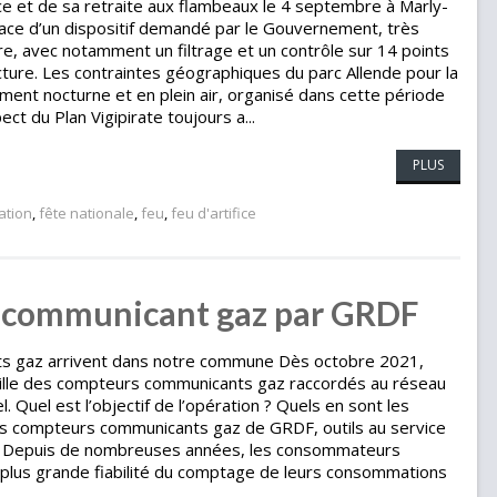
fice et de sa retraite aux flambeaux le 4 septembre à Marly-
 place d’un dispositif demandé par le Gouvernement, très
ire, avec notamment un filtrage et un contrôle sur 14 points
ture. Les contraintes géographiques du parc Allende pour la
ment nocturne et en plein air, organisé dans cette période
ct du Plan Vigipirate toujours a...
PLUS
ation
,
fête nationale
,
feu
,
feu d'artifice
 communicant gaz par GRDF
s gaz arrivent dans notre commune Dès octobre 2021,
Ville des compteurs communicants gaz raccordés au réseau
l. Quel est l’objectif de l’opération ? Quels en sont les
es compteurs communicants gaz de GRDF, outils au service
ue. Depuis de nombreuses années, les consommateurs
 plus grande fiabilité du comptage de leurs consommations