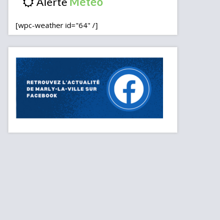
Alerte
[wpc-weather id="64" /]