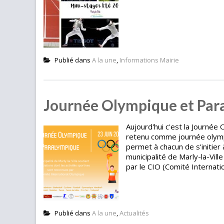
Publié dans
A la une
,
Informations Mairie
Journée Olympique et Par
Aujourd'hui c'est la Journée
retenu comme journée olympi
permet à chacun de s’initier
municipalité de Marly-la-Vill
par le CIO (Comité Internati
Publié dans
A la une
,
Actualités