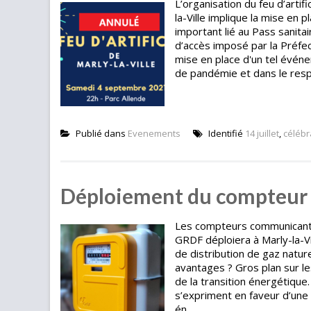
L’organisation du feu d’arti
la-Ville implique la mise en
important lié au Pass sanita
d’accès imposé par la Préfec
mise en place d'un tel événe
de pandémie et dans le respe
Publié dans
Evenements
Identifié
14 juillet
,
célébr
Déploiement du compteur
Les compteurs communicant
GRDF déploiera à Marly-la-
de distribution de gaz nature
avantages ? Gros plan sur l
de la transition énergétiq
s’expriment en faveur d’une
én...