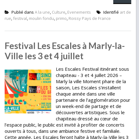
Publié dans
A la une
,
Culture
,
Evenements
Identifié
art de
rue
,
festival
,
moulin fondu
,
primo
,
Roissy Pays de France
Festival Les Escales à Marly-la-
Ville les 3 et 4 juillet
Les Escales Festival itinérant sous
chapiteau - 3 et 4 juillet 2026 –
Marly la ville Moment phare de la
saison, Les Escales s’installent
chaque année dans une ville
partenaire de l’agglomération pour
un week-end de partage et de
découvertes artistiques. Sous le
chapiteau dressé au cœur de
l’espace public, le public est invité à profiter de concerts
ouverts à tous, dans une ambiance festive et familiale.
Cette année, Les Escales feront halte à Marly-la-Ville les 3