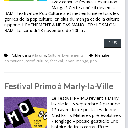
avez connu le festival Destination
Manga ? Cette année il devient «
BAM ! Festival de Pop Culture » et met en lumière tous les
genres de la pop culture, en plus du manga et de la culture
nippone. L'ÉVÉNEMENT À NE PAS MANQUER : LE SALON
BAM ! Le samedi 13 novembre de 10h à ...
PLUS
Publié dans
A la une
,
Culture
,
Evenements
Identifié
animations
,
carpf
,
culture
,
festival
,
japan
,
manga
,
pop
Festival Primo à Marly-la-Ville
Le Festival PRIMO revient à Marly-
la-Ville le 15 septembre à partir de
15h avec deux spectacles de rue :
Nushka - « Matières pré-évolutives
» Jonglage – poésie gestuelle Une
histoire de trois corps d’âges