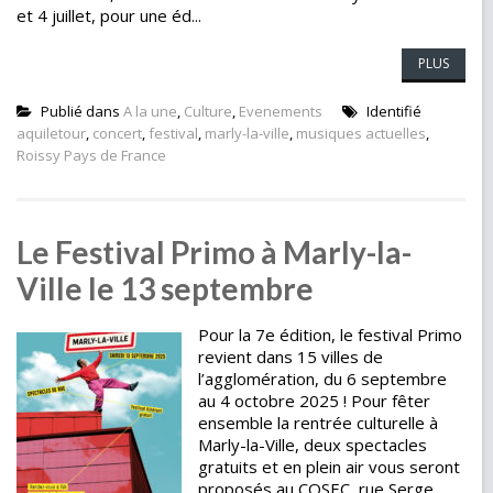
et 4 juillet, pour une éd...
PLUS
Publié dans
A la une
,
Culture
,
Evenements
Identifié
aquiletour
,
concert
,
festival
,
marly-la-ville
,
musiques actuelles
,
Roissy Pays de France
Le Festival Primo à Marly-la-
Ville le 13 septembre
Pour la 7e édition, le festival Primo
revient dans 15 villes de
l’agglomération, du 6 septembre
au 4 octobre 2025 ! Pour fêter
ensemble la rentrée culturelle à
Marly-la-Ville, deux spectacles
gratuits et en plein air vous seront
proposés au COSEC, rue Serge