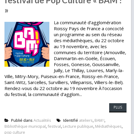
festival de Pop Culture « BAM !
»
La communauté d’agglomération
Roissy Pays de France a concocté
un programme au sein du réseau
des médiathèques, du 22 octobre
au 19 novembre, avec les
communes du territoire (Arnouville,
Dammartin-en-Goële, Écouen,
Fosses, Gonesse, Goussainville,
Juilly, Le Thillay, Louvres, Marly-la-
Ville, Mitry-Mory, Puiseux-en-France, Roissy-en-France,
Saint-Witz, Sarcelles, Survilliers, Villeparisis, Villiers-le-Bel).
Rendez-vous du 22 octobre au 19 novembre À l’occasion
du festival, la communauté d’agglom...
PLUS
Publié dans
Actualités
Identifié
ateliers
,
BAM !
,
Bibliothèque municipal
,
festival
,
Lecture publique
,
Médiathèques
,
pop culture