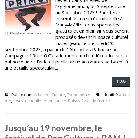
revient dans 14 villes de
l’agglomération, du 9 septembre
au 8 octobre 2023 ! Pour fêter
ensemble la rentrée culturelle à
Marly-la-Ville, deux spectacles
gratuits et en plein air vous seront
proposés devant l’Espace Culturel
Lucien Jean, Le mercredi 20
septembre 2023, à partir de 15h : « Les Patineurs » -
Compagnie 15feet6 C’est le moment d’en découdre sur la
patinoire. Avec l'aide du public, deux acrobates se livrent à
une bataille spectaculair...
PLUS
Publié dans
A la une
,
Culture
,
Evenements
Identifié
art de
rue
,
festival
,
moulin fondu
,
primo
,
Roissy Pays de France
Jusqu’au 19 novembre, le