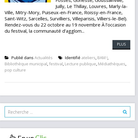
Fosses, Gonesse, Goussainville,
Juilly, Le Thillay, Louvres, Marly-la-
Ville, Mitry-Mory, Puiseux-en-France, Roissy-en-France,
Saint-Witz, Sarcelles, Survilliers, Villeparisis, Villiers-le-Bel).
Rendez-vous du 22 octobre au 19 novembre À l’occasion
du festival, la communauté d’agglom...
PLUS
Publié dans
Actualités
Identifié
ateliers
,
BAM !
,
Bibliothèque municipal
,
festival
,
Lecture publique
,
Médiathèques
,
pop culture
En un