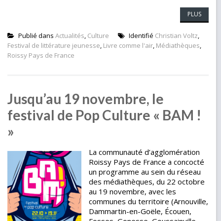
PLUS
Publié dans
Actualités
,
Culture
Identifié
Christian Voltz
,
Festival de littérature jeunesse
,
Livre comme l'air
,
Médiathèques
,
Roissy Pays de France
Jusqu’au 19 novembre, le
festival de Pop Culture « BAM !
»
La communauté d’agglomération
Roissy Pays de France a concocté
un programme au sein du réseau
des médiathèques, du 22 octobre
au 19 novembre, avec les
communes du territoire (Arnouville,
Dammartin-en-Goële, Écouen,