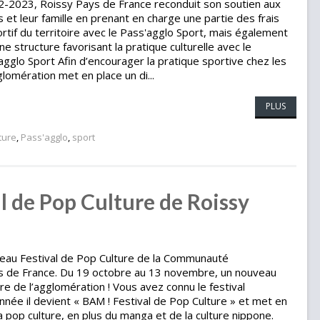
22-2023, Roissy Pays de France reconduit son soutien aux
s et leur famille en prenant en charge une partie des frais
portif du territoire avec le Pass'agglo Sport, mais également
une structure favorisant la pratique culturelle avec le
agglo Sport Afin d’encourager la pratique sportive chez les
omération met en place un di...
PLUS
ture
,
Pass'agglo
,
sport
l de Pop Culture de Roissy
veau Festival de Pop Culture de la Communauté
s de France. Du 19 octobre au 13 novembre, un nouveau
toire de l’agglomération ! Vous avez connu le festival
née il devient « BAM ! Festival de Pop Culture » et met en
a pop culture, en plus du manga et de la culture nippone.