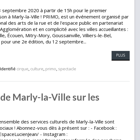
 septembre 2020 à partir de 15h pour le premier
son à Marly-la-Ville ! PRIMO, est un événement organisé par
nal des arts de la rue et de l'espace public en partenariat
gglomération et en complicité avec les villes accueillantes :
le, Écouen, Mitry-Mory, Goussainville, Villiers-le-Bel,
 pour une 2e édition, du 12 septembre...
PLUS
Identifié
cirque
,
culture
,
primo
,
spectacle
 de Marly-la-Ville sur les
'ensemble des services culturels de Marly-la-Ville sont
ociaux ! Abonnez-vous dès à présent sur : - Facebook :
spaceLucienJean/ - Instagram :