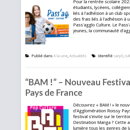
Pour la rentrée scolaire 20
étudiants, lycéens, collégien
liés à l'adhésion à un club s
des frais liés à l'adhésion à 
Pass'agglo Culture. Le Pass'
jeunes, la communauté d'aggl
Publié dans
A la une
,
Actualités
Identifié
carpf
,
cul
“BAM !” – Nouveau Festiva
Pays de France
Découvrez « BAM ! » le nou
d'Agglomération Roissy Pay
festival s’invite sur le terri
Destination Manga ? Cette an
lumière tous les genres de l