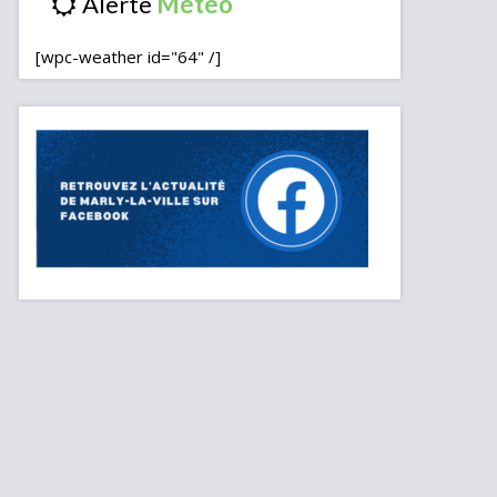
Alerte
[wpc-weather id="64" /]