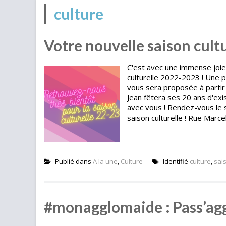
culture
Votre nouvelle saison cultu
C'est avec une immense joie 
culturelle 2022-2023 ! Une p
vous sera proposée à partir 
Jean fêtera ses 20 ans d'exi
avec vous ! Rendez-vous le s
saison culturelle ! Rue Marcel
Publié dans
A la une
,
Culture
Identifié
culture
,
sai
#monagglomaide : Pass’aggl