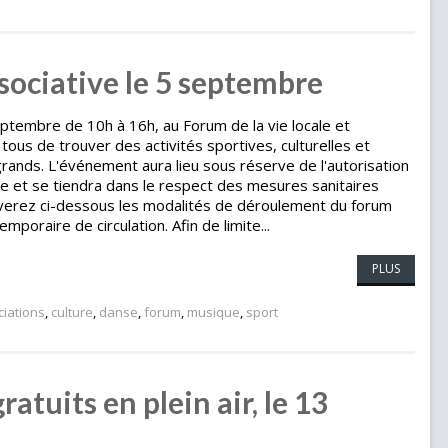
ssociative le 5 septembre
tembre de 10h à 16h, au Forum de la vie locale et
 tous de trouver des activités sportives, culturelles et
grands. L'événement aura lieu sous réserve de l'autorisation
se et se tiendra dans le respect des mesures sanitaires
uverez ci-dessous les modalités de déroulement du forum
mporaire de circulation. Afin de limite...
PLUS
ciations
,
culture
,
danse
,
forum
,
musique
,
sport
tuits en plein air, le 13