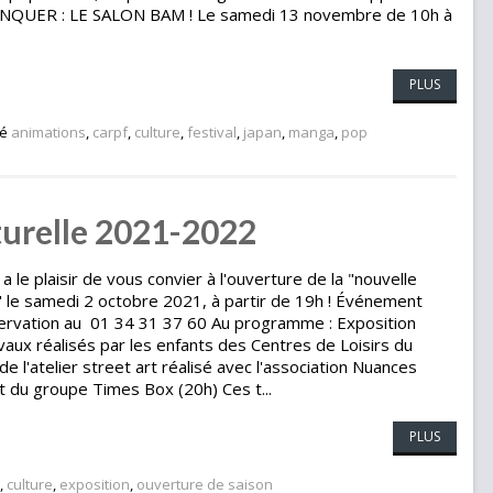
QUER : LE SALON BAM ! Le samedi 13 novembre de 10h à
PLUS
ié
animations
,
carpf
,
culture
,
festival
,
japan
,
manga
,
pop
turelle 2021-2022
 a le plaisir de vous convier à l'ouverture de la "nouvelle
" le samedi 2 octobre 2021, à partir de 19h ! Événement
servation au 01 34 31 37 60 Au programme : Exposition
vaux réalisés par les enfants des Centres de Loisirs du
e l'atelier street art réalisé avec l'association Nuances
t du groupe Times Box (20h) Ces t...
PLUS
,
culture
,
exposition
,
ouverture de saison