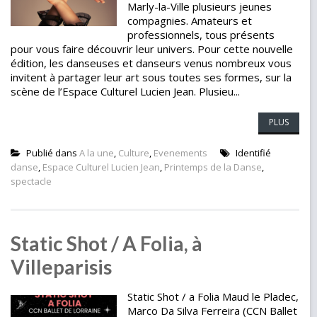
Marly-la-Ville plusieurs jeunes
compagnies. Amateurs et
professionnels, tous présents
pour vous faire découvrir leur univers. Pour cette nouvelle
édition, les danseuses et danseurs venus nombreux vous
invitent à partager leur art sous toutes ses formes, sur la
scène de l’Espace Culturel Lucien Jean. Plusieu...
PLUS
Publié dans
A la une
,
Culture
,
Evenements
Identifié
danse
,
Espace Culturel Lucien Jean
,
Printemps de la Danse
,
spectacle
Static Shot / A Folia, à
Villeparisis
Static Shot / a Folia Maud le Pladec,
Marco Da Silva Ferreira (CCN Ballet