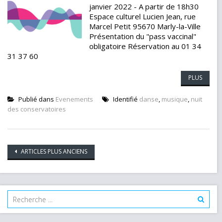
janvier 2022 - A partir de 18h30
Espace culturel Lucien Jean, rue
Marcel Petit 95670 Marly-la-Ville
Présentation du "pass vaccinal"
obligatoire Réservation au 01 34
31 37 60
PLUS
Publié dans
Evenements
Identifié
danse
,
musique
,
nuit
des conservatoires
Navigation
ARTICLES PLUS ANCIENS
des
articles