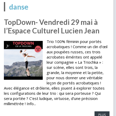
danse
TopDown- Vendredi 29 mai à
l’Espace Culturel Lucien Jean
Trio 100% féminin pour portés
acrobatiques ! Comme un clin d’œil
aux poupées russes, ces trois
acrobates émérites ont appelé
leur compagnie « La Triochka » :
sur scène, elles sont trois, la
grande, la moyenne et la petite,
pour nous donner une véritable
leçon de portés acrobatiques !
Avec élégance et drôlerie, elles jouent à explorer toutes
les configurations de leur trio : qui sera porteuse ? Qui
sera portée ? C’est ludique, virtuose, d’une précision
millimétrée ! Info...
PLUS