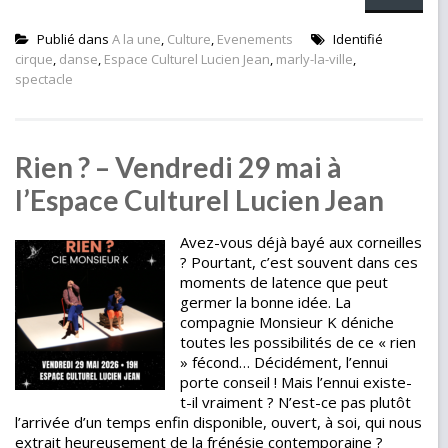
Publié dans
A la une
,
Culture
,
Evenements
Identifié
cirque
,
danse
,
Espace Culturel Lucien Jean
,
marly-la-ville
,
spectacle
Rien ? – Vendredi 29 mai à
l’Espace Culturel Lucien Jean
Avez-vous déjà bayé aux corneilles
? Pourtant, c’est souvent dans ces
moments de latence que peut
germer la bonne idée. La
compagnie Monsieur K déniche
toutes les possibilités de ce « rien
» fécond… Décidément, l’ennui
porte conseil ! Mais l’ennui existe-
t-il vraiment ? N’est-ce pas plutôt
l’arrivée d’un temps enfin disponible, ouvert, à soi, qui nous
extrait heureusement de la frénésie contemporaine ?