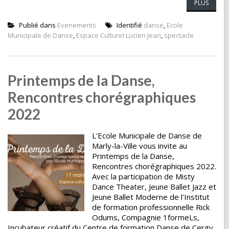
PLUS
Publié dans
Evenements
Identifié
danse
,
Ecole
Municipale de Danse
,
Espace Culturel Lucien Jean
,
spectacle
Printemps de la Danse,
Rencontres chorégraphiques
2022
L'Ecole Municipale de Danse de
Marly-la-Ville vous invite au
Printemps de la Danse,
Rencontres chorégraphiques 2022.
Avec la participation de Misty
Dance Theater, Jeune Ballet Jazz et
Jeune Ballet Moderne de l'Institut
de formation professionnelle Rick
Odums, Compagnie 1formeLs,
Incubateur créatif du Centre de formation Danse de Cergy,