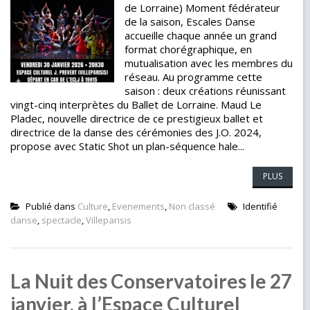
de Lorraine) Moment fédérateur
de la saison, Escales Danse
accueille chaque année un grand
format chorégraphique, en
mutualisation avec les membres du
réseau. Au programme cette
saison : deux créations réunissant
vingt-cinq interprètes du Ballet de Lorraine. Maud Le
Pladec, nouvelle directrice de ce prestigieux ballet et
directrice de la danse des cérémonies des J.O. 2024,
propose avec Static Shot un plan-séquence hale...
PLUS
Publié dans
Culture
,
Evenements
,
Non classé
Identifié
danse
,
spectacle
,
Villeparisis
La Nuit des Conservatoires le 27
janvier, à l’Espace Culturel