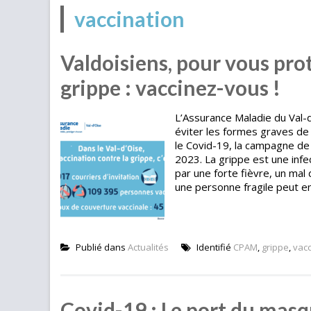
vaccination
Valdoisiens, pour vous prot
grippe : vaccinez-vous !
L’Assurance Maladie du Val-d
éviter les formes graves de 
le Covid-19, la campagne de 
2023. La grippe est une infe
par une forte fièvre, un mal
une personne fragile peut en
Publié dans
Actualités
Identifié
CPAM
,
grippe
,
vacc
Covid-19 : Le port du masqu