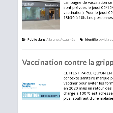
campagne de vaccination se fa
sont prévues le jeudi 02/12/
vaccination). Pour le jeudi 0
13h30 à 18h. Les personnes s
Publié dans
A la une
,
Actualités
Identifié
covid
,
ra
Vaccination contre la grip
CE N’EST PARCE QU’ON EN 
contexte sanitaire marqué pa
vacciner pour éviter les for
en 2020 mais un retour des v
charge à 100 % est adressé
plus, souffrant d’une maladi