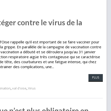
éger contre le virus de la
’Oise rappelle qu’il est important de se faire vacciner pour
la grippe. En parallèle de la campagne de vaccination contre
vaccination a débuté et se déroulera jusqu’au 31 janvier
ction respiratoire aigüe très contagieuse qui se caractérise
 de tête, des courbatures et une fatigue intense, qui chez
trainer des complications, une...
PLUS
ination
,
val d'oise
,
Virus
e n’est plus obligatoire en