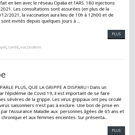
it en lien avec le réseau Opalia et l’ARS. 180 injections
2021. Les consultations sont assurées (en plus de la
2/12/2021, la vaccination aura lieu de 10h à 12h00 et de
ont invités depuis quelques jours à ...
PLUS
ppel
,
santé
,
vaccination
pe
PARLE PLUS, QUE LA GRIPPE A DISPARU ! Dans un
r l’épidémie de Covid 19, il est important de se faire
mes sévères de la grippe. Les virus grippaux ont peu circulé
irus saisonniers n’est pas à exclure. Une bon de prise en
 par l’Assurance Maladie aux personnes âgées de 65 ans et
e chronique et aux femmes enceintes. Sur présenta...
PLUS