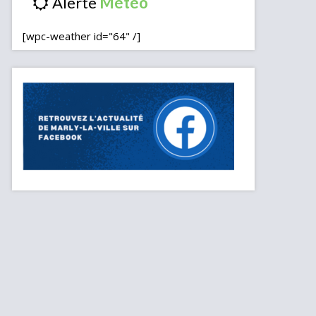
Alerte
[wpc-weather id="64" /]