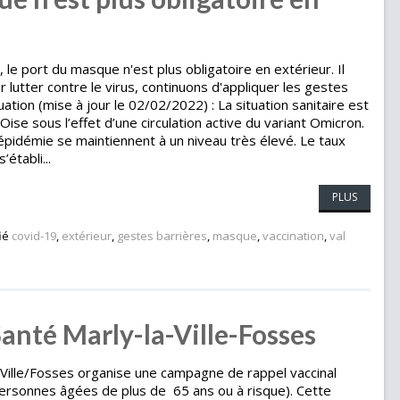
 le port du masque n'est plus obligatoire en extérieur. Il
r lutter contre le virus, continuons d'appliquer les gestes
uation (mise à jour le 02/02/2022) : La situation sanitaire est
ise sous l’effet d’une circulation active du variant Omicron.
l’épidémie se maintiennent à un niveau très élevé. Le taux
établi...
PLUS
fié
covid-19
,
extérieur
,
gestes barrières
,
masque
,
vaccination
,
val
anté Marly-la-Ville-Fosses
-Ville/Fosses organise une campagne de rappel vaccinal
personnes âgées de plus de 65 ans ou à risque). Cette