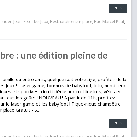
PLUS
 Lucien Jean
,
Fête des Jeux
,
Restauration sur place
,
Rue Marcel Petit
,
bre : une édition pleine de
mille ou entre amis, quelque soit votre âge, profitez de la
des Jeux ! Laser game, tournois de babyfoot, loto, nombreux
diques et sportives, circuit dédié aux trottinettes, vélos et
pour tous les goûts ! NOUVEAU ! A partir de 11h, profitez
our le laser game et les babyfoot ! Pique-nique champêtre
place Gratuit - S...
PLUS
 Lucien Jean
,
Fête des Jeux
,
Restauration sur place
,
Rue Marcel Petit
,