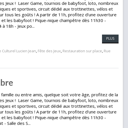
 des Jeux ! Laser Game, tournois de babyfoot, loto, nombreux
diques et sportives, circuit dédié aux trottinettes, vélos et
pour tous les goûts ! A partir de 11h, profitez d'une ouverture
e et les babyfoot ! Pique-nique champêtre dès 11h30 -
à 18h - Jeux po...
PLUS
 Culturel Lucien Jean
,
Fête des Jeux
,
Restauration sur place
,
Rue
mbre
mille ou entre amis, quelque soit votre âge, profitez de la
 des Jeux ! Laser Game, tournois de babyfoot, loto, nombreux
diques et sportives, circuit dédié aux trottinettes, vélos et
pour tous les goûts ! A partir de 11h, profitez d'une ouverture
e et les babyfoot ! Pique-nique champêtre dès 11h30 -
 - Salle des S...