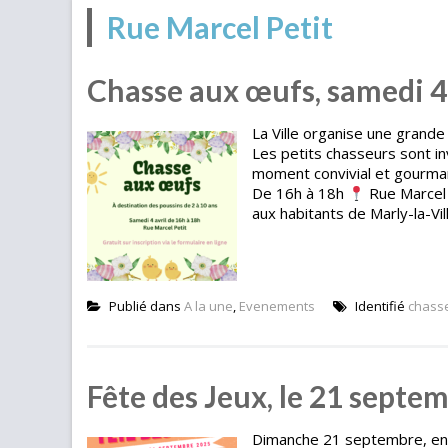
Rue Marcel Petit
Chasse aux œufs, samedi 4
La Ville organise une grande
Les petits chasseurs sont in
moment convivial et gourman
De 16h à 18h
Rue Marcel 
aux habitants de Marly-la-Vill
Publié dans
A la une
,
Evenements
Identifié
chass
Fête des Jeux, le 21 septe
Dimanche 21 septembre, en fa