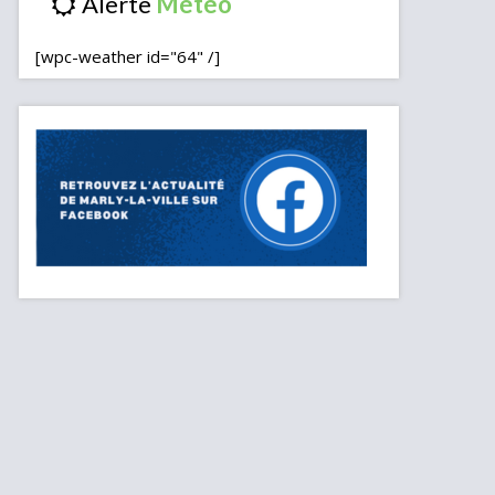
Alerte
[wpc-weather id="64" /]