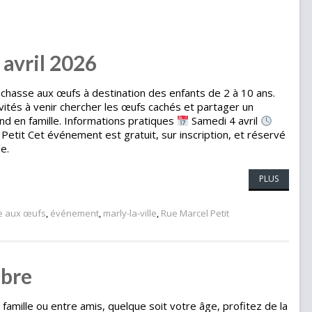
 avril 2026
 chasse aux œufs à destination des enfants de 2 à 10 ans.
vités à venir chercher les œufs cachés et partager un
d en famille. Informations pratiques
Samedi 4 avril
Petit Cet événement est gratuit, sur inscription, et réservé
e.
PLUS
e aux œufs
,
événement
,
marly-la-ville
,
Rue Marcel Petit
mbre
mille ou entre amis, quelque soit votre âge, profitez de la