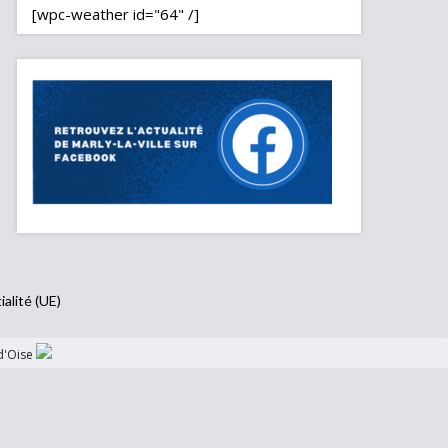
[wpc-weather id="64" /]
ialité (UE)
d'Oise