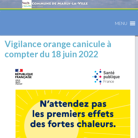
MENU
Vigilance orange canicule à
compter du 18 juin 2022