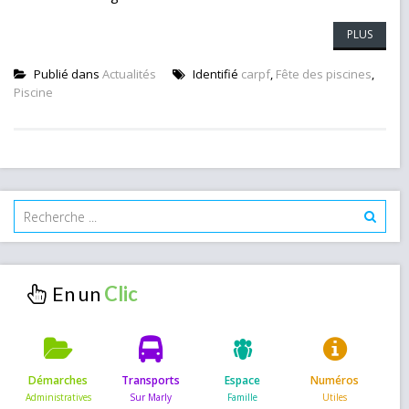
PLUS
Publié dans
Actualités
Identifié
carpf
,
Fête des piscines
,
Piscine
En un
Démarches
Transports
Espace
Numéros