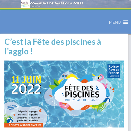
MENU
C’est la Fête des piscines à
l’agglo !