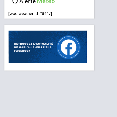
Alerte
[wpc-weather id="64" /]