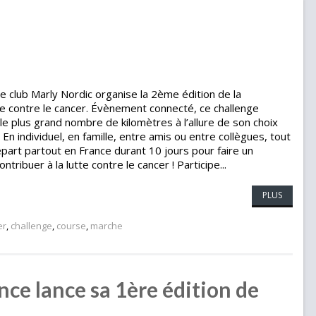
 club Marly Nordic organise la 2ème édition de la
re contre le cancer. Évènement connecté, ce challenge
le plus grand nombre de kilomètres à l’allure de son choix
 En individuel, en famille, entre amis ou entre collègues, tout
part partout en France durant 10 jours pour faire un
ribuer à la lutte contre le cancer ! Participe...
PLUS
er
,
challenge
,
course
,
marche
nce lance sa 1ère édition de