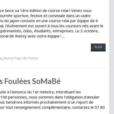
ce lance sa 1ère édition de course relai ! Venez vous
journée sportive, festive et conviviale dans un cadre
nu du Japon consiste en une course relai par équipe de 6
ial, l’événement est ouvert à tous les coureurs nés avant le
xpérimentés, clubs, étudiants, entreprises. Le 3 octobre,
onal de Roissy avec votre équipe ! ...
PLUS
ai
,
Roissy Pays de France
es Foulées SoMaBé
ite à l'annonce du 1er ministre, interdisant les
100 personnes, nous sommes dans l'obligation d'annuler
us tiendrons informés prochainement si un report de
our tout renseignement complémentaire, contactez le 07 80