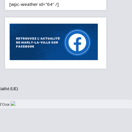
[wpc-weather id="64" /]
ialité (UE)
d'Oise