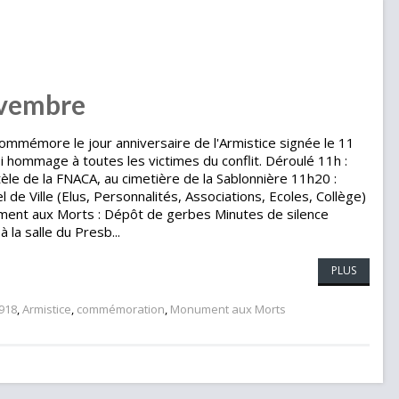
vembre
ommémore le jour anniversaire de l'Armistice signée le 11
 hommage à toutes les victimes du conflit. Déroulé 11h :
le de la FNACA, au cimetière de la Sablonnière 11h20 :
de Ville (Elus, Personnalités, Associations, Ecoles, Collège)
ent aux Morts : Dépôt de gerbes Minutes de silence
 la salle du Presb...
PLUS
918
,
Armistice
,
commémoration
,
Monument aux Morts