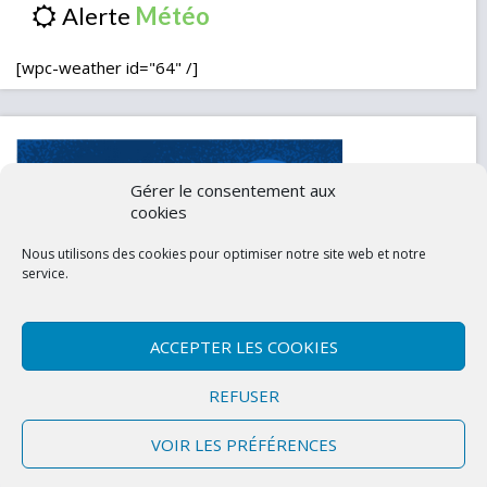
Alerte
[wpc-weather id="64" /]
Gérer le consentement aux
cookies
Nous utilisons des cookies pour optimiser notre site web et notre
service.
ACCEPTER LES COOKIES
Contactez-nous
Mentions légales
REFUSER
Politique de confidentialité (UE)
VOIR LES PRÉFÉRENCES
Copyright © 2026 Marly-la-Ville
|
Site conçu et développé par l'Union des
Maires du Val d'Oise