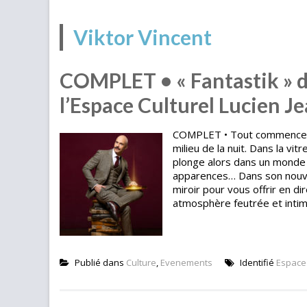
Viktor Vincent
COMPLET • « Fantastik » de
l’Espace Culturel Lucien J
COMPLET • Tout commence par
milieu de la nuit. Dans la vitr
plonge alors dans un monde 
apparences… Dans son nouvea
miroir pour vous offrir en di
atmosphère feutrée et intime
Publié dans
Culture
,
Evenements
Identifié
Espace 