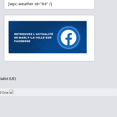
[wpc-weather id="64" /]
ialité (UE)
d'Oise