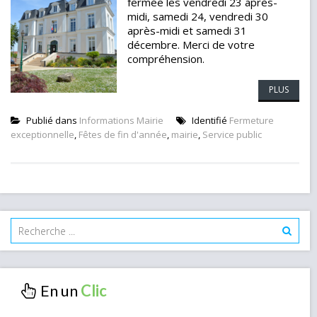
fermée les vendredi 23 après-
midi, samedi 24, vendredi 30
après-midi et samedi 31
décembre. Merci de votre
compréhension.
PLUS
Publié dans
Informations Mairie
Identifié
Fermeture
exceptionnelle
,
Fêtes de fin d'année
,
mairie
,
Service public
En un