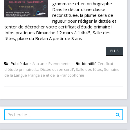
grammaire et en orthographe.
Dans le décor d'une classe
reconstituée, la plume sera de
rigueur pour rédiger la dictée et
tenter de décrocher votre certificat d'étude primaire !
Infos pratiques Dimanche 12 mars à 14h45, Salle des
fêtes, place du Brelan A partir de 8 ans
PLUS
Publié dans
A la une
,
Evenements
Identifié
Certificat
d'étude primaire
,
La Dictée et son certif'
,
Salle des fêtes
,
Semaine
de la Langue Française et de la Francophonie