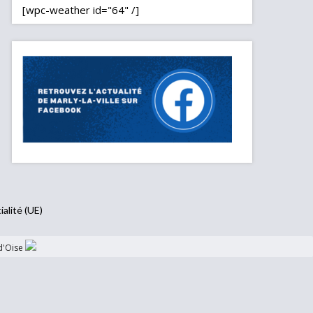
[wpc-weather id="64" /]
ialité (UE)
d'Oise