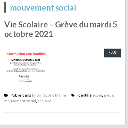
mouvement social
Vie Scolaire – Grève du mardi 5
octobre 2021
PLUS
Publié dans
Informations Mairie
Identifié
école
,
grève
,
mouvement social
,
scolaire