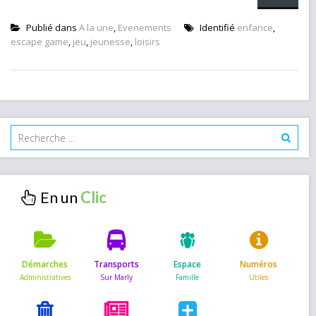
Publié dans
A la une
,
Evenements
Identifié
enfance
,
escape game
,
jeu
,
jeunesse
,
loisirs
En un
Démarches
Transports
Espace
Numéros