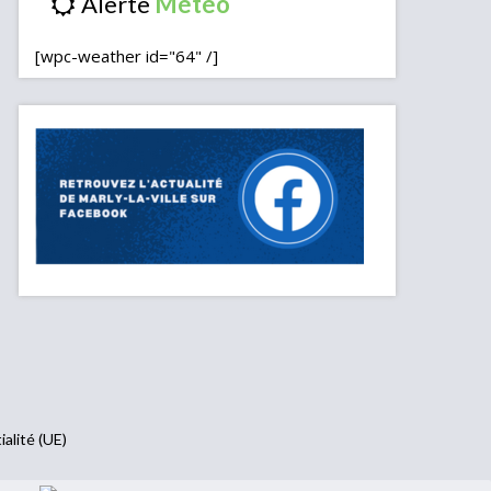
Alerte
[wpc-weather id="64" /]
ialité (UE)