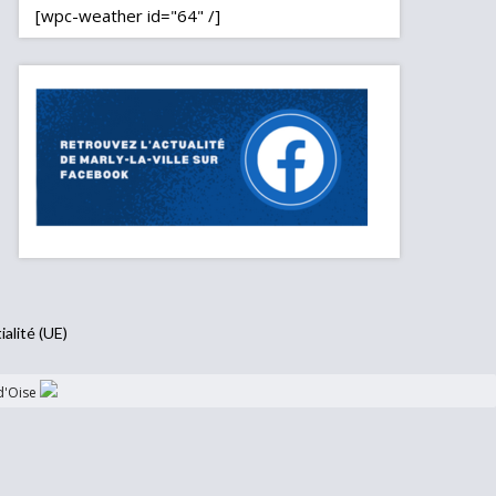
[wpc-weather id="64" /]
ialité (UE)
d'Oise