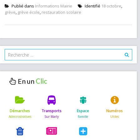
Publié dans
Informations Mairie
Identifié
18 octobre
,
grève
,
grève école
,
restauration scolaire
En un
Démarches
Transports
Espace
Numéros