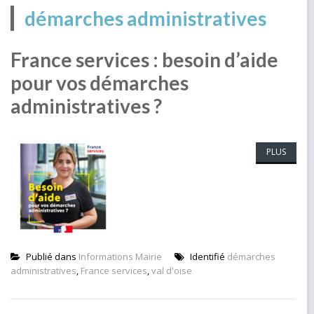
démarches administratives
France services : besoin d’aide
pour vos démarches
administratives ?
PLUS
Publié dans
Informations Mairie
Identifié
démarches
administratives
,
France services
,
val d'oise