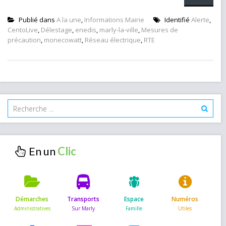
Publié dans
A la une
,
Informations Mairie
Identifié
Alerte
,
CentoLive
,
Délestage
,
enedis
,
marly-la-ville
,
Mesures de
précaution
,
monecowatt
,
Réseau électrique
,
RTE
En un
Démarches
Transports
Espace
Numéros