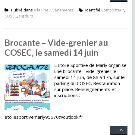
Publié dans
A la une
,
Evenements
Identifié
Composteur
,
COSEC
,
sigidurs
Brocante – Vide-grenier au
COSEC, le samedi 14 juin
L'Etoile Sportive de Marly organise
une brocante - vide-grenier le
samedi 14 juin, de 8h à 17h, sur le
parking du COSEC. Restauration
sur place. Renseignements et
inscriptions :
etoilesportivemarly95670@outlook.fr
PLUS