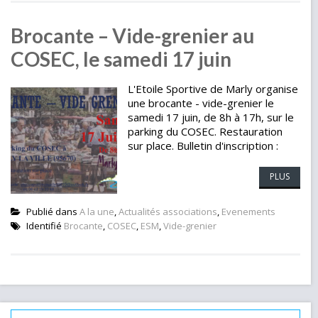
Brocante – Vide-grenier au
COSEC, le samedi 17 juin
L'Etoile Sportive de Marly organise
une brocante - vide-grenier le
samedi 17 juin, de 8h à 17h, sur le
parking du COSEC. Restauration
sur place. Bulletin d'inscription :
PLUS
Publié dans
A la une
,
Actualités associations
,
Evenements
Identifié
Brocante
,
COSEC
,
ESM
,
Vide-grenier