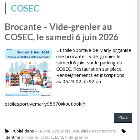
COSEC
Brocante – Vide-grenier au
COSEC, le samedi 6 juin 2026
L'Etoile Sportive de Marly organise
une brocante - vide-grenier le
samedi 6 juin, sur le parking du
COSEC. Restauration sur place.
Renseignements et inscriptions :
au 06.23.02.55.92 ou
etoilesportivemarly95670@outlook.fr
PLUS
Publié dans
A la une
,
Actualités
,
Actualités associations
Identifié
Brocante
,
COSEC
,
ESM
,
Vide-grenier