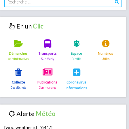
En un
Démarches
Transports
Espace
Numéros
Collecte
Publications
Coronavirus
informations
Alerte
[wpc-weather id="64" /]