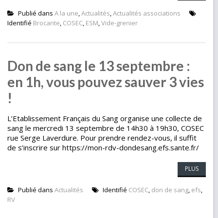
Publié dans
A la une
,
Actualités
,
Actualités associations
Identifié
Brocante
,
COSEC
,
ESM
,
Vide-grenier
Don de sang le 13 septembre :
en 1h, vous pouvez sauver 3 vies
!
L’Etablissement Français du Sang organise une collecte de
sang le mercredi 13 septembre de 14h30 à 19h30, COSEC
rue Serge Laverdure. Pour prendre rendez-vous, il suffit
de s’inscrire sur https://mon-rdv-dondesang.efs.sante.fr/
PLUS
Publié dans
Actualités
Identifié
COSEC
,
don de sang
,
efs
,
RV