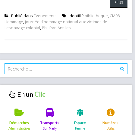
PLUS
Publié dans
Evenements
Identifié
bibliotheque
,
CM98
,
Hommage
,
Journée d'hommage national aux victimes de
l'esclavage colonial
,
Phil Pan Antilles
En un
Démarches
Transports
Espace
Numéros