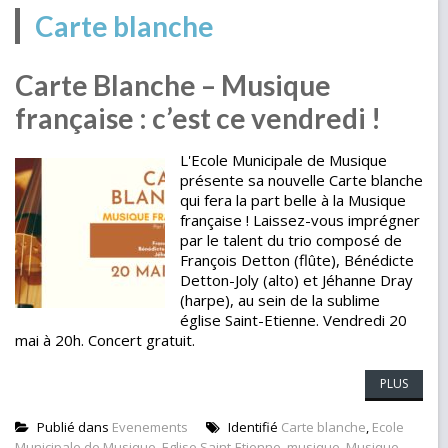
Carte blanche
Carte Blanche – Musique
française : c’est ce vendredi !
L'Ecole Municipale de Musique
présente sa nouvelle Carte blanche
qui fera la part belle à la Musique
française ! Laissez-vous imprégner
par le talent du trio composé de
François Detton (flûte), Bénédicte
Detton-Joly (alto) et Jéhanne Dray
(harpe), au sein de la sublime
église Saint-Etienne. Vendredi 20
mai à 20h. Concert gratuit.
PLUS
Publié dans
Evenements
Identifié
Carte blanche
,
Ecole
Municipale de Musique
,
Eglise Saint-Etienne
,
musique
,
Musique