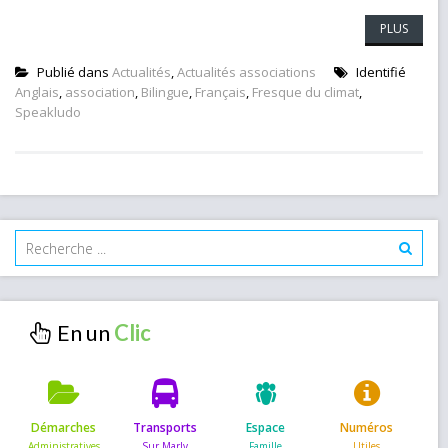
PLUS
Publié dans
Actualités
,
Actualités associations
Identifié
Anglais
,
association
,
Bilingue
,
Français
,
Fresque du climat
,
Speakludo
En un
Démarches
Transports
Espace
Numéros