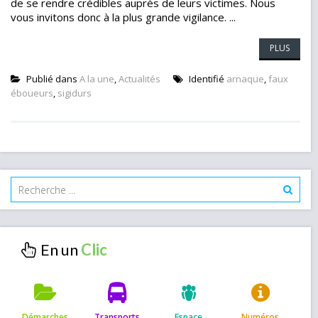
de se rendre crédibles auprès de leurs victimes. Nous
vous invitons donc à la plus grande vigilance. ...
PLUS
Publié dans
A la une
,
Actualités
Identifié
arnaque
,
faux
éboueurs
,
sigidurs
En un
Démarches
Transports
Espace
Numéros