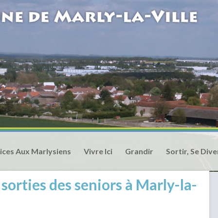
ices Aux Marlysiens
Vivre Ici
Grandir
Sortir, Se Dive
sorties des seniors à Marly-la-