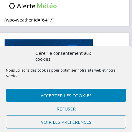
Alerte
[wpc-weather id="64" /]
Gérer le consentement aux
cookies
Nous utilisons des cookies pour optimiser notre site web et notre
service.
ACCEPTER LES COOKIES
Contactez-nous
Mentions légales
REFUSER
Politique de confidentialité (UE)
VOIR LES PRÉFÉRENCES
Copyright © 2026 Marly-la-Ville
|
Site conçu et développé par l'Union des
Maires du Val d'Oise