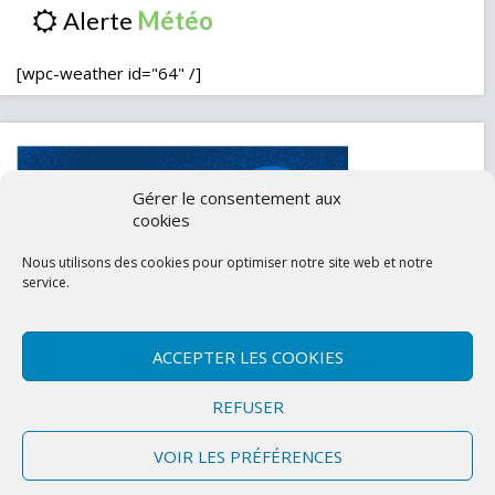
Alerte
[wpc-weather id="64" /]
Gérer le consentement aux
cookies
Nous utilisons des cookies pour optimiser notre site web et notre
service.
ACCEPTER LES COOKIES
Contactez-nous
Mentions légales
REFUSER
Politique de confidentialité (UE)
VOIR LES PRÉFÉRENCES
Copyright © 2026 Marly-la-Ville
|
Site conçu et développé par l'Union des
Maires du Val d'Oise