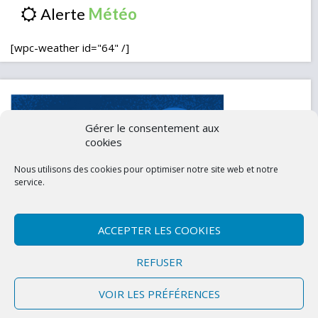
Alerte
[wpc-weather id="64" /]
Gérer le consentement aux
cookies
Nous utilisons des cookies pour optimiser notre site web et notre
service.
ACCEPTER LES COOKIES
Contactez-nous
Mentions légales
REFUSER
Politique de confidentialité (UE)
VOIR LES PRÉFÉRENCES
Copyright © 2026 Marly-la-Ville
|
Site conçu et développé par l'Union des
Maires du Val d'Oise