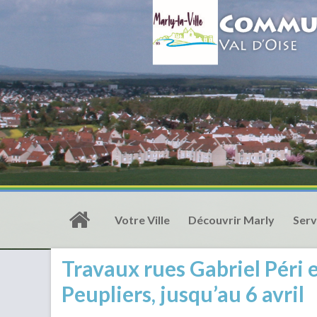
Votre Ville
Découvrir Marly
Serv
Travaux rues Gabriel Péri 
Peupliers, jusqu’au 6 avril