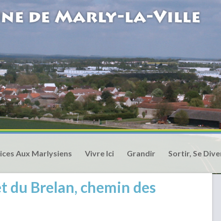
ices Aux Marlysiens
Vivre Ici
Grandir
Sortir, Se Dive
et du Brelan, chemin des