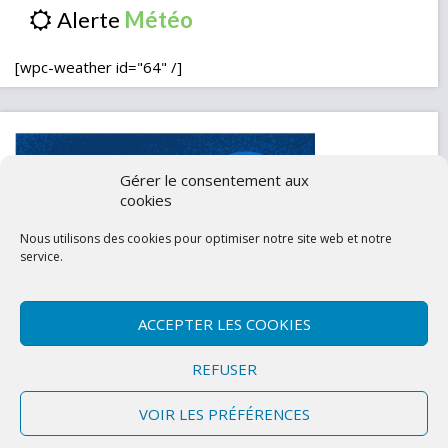
Alerte
[wpc-weather id="64" /]
Gérer le consentement aux
cookies
Nous utilisons des cookies pour optimiser notre site web et notre
service.
ACCEPTER LES COOKIES
Contactez-nous
Mentions légales
REFUSER
Politique de confidentialité (UE)
VOIR LES PRÉFÉRENCES
Copyright © 2026 Marly-la-Ville
|
Site conçu et développé par l'Union des
Maires du Val d'Oise