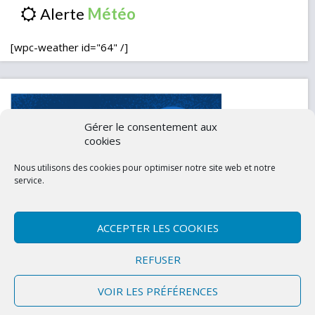
Alerte
[wpc-weather id="64" /]
Gérer le consentement aux
cookies
Nous utilisons des cookies pour optimiser notre site web et notre
service.
ACCEPTER LES COOKIES
Contactez-nous
Mentions légales
REFUSER
Politique de confidentialité (UE)
VOIR LES PRÉFÉRENCES
Copyright © 2026 Marly-la-Ville
|
Site conçu et développé par l'Union des
Maires du Val d'Oise