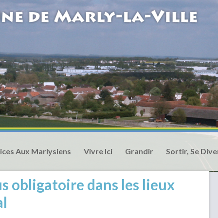
ices Aux Marlysiens
Vivre Ici
Grandir
Sortir, Se Dive
s obligatoire dans les lieux
al