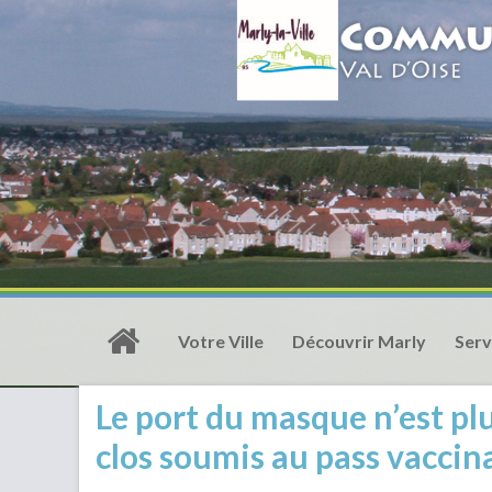
Votre Ville
Découvrir Marly
Serv
Le port du masque n’est plu
clos soumis au pass vaccin