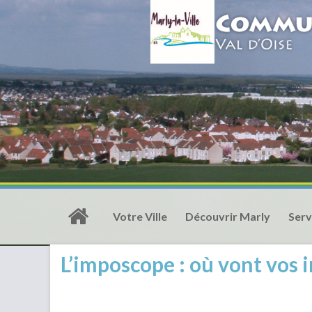
Votre Ville
Découvrir Marly
Serv
L’imposcope : où vont vos 