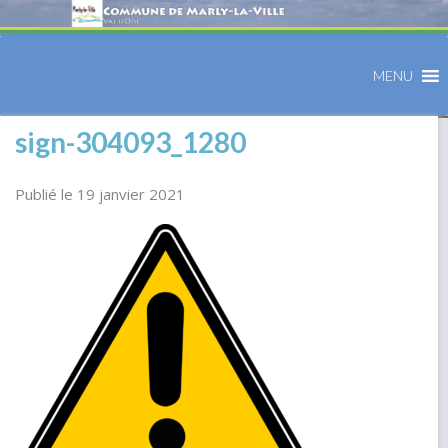
MENU
sign-304093_1280
Publié le 19 janvier 2021