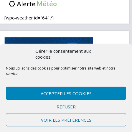
Alerte
[wpc-weather id="64" /]
Gérer le consentement aux
cookies
Nous utilisons des cookies pour optimiser notre site web et notre
service.
ACCEPTER LES COOKIES
Contactez-nous
Mentions légales
REFUSER
Politique de confidentialité (UE)
VOIR LES PRÉFÉRENCES
Copyright © 2026 Marly-la-Ville
|
Site conçu et développé par l'Union des
Maires du Val d'Oise